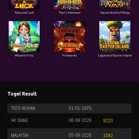
Fate and Luck
Thor's Hammer
Secret Scroll of Ninja
Wizard of Oz
Fireworks
Legend of Easter Island
Togel Result
TOTO WUHAN
01-01-1970
HK SIANG
06-08-2026
9220
MALAYSIA
05-08-2026
1592