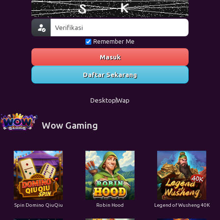
Remember Me
Masuk
Daftar Sekarang
Desktop
Wap
Wow Gaming
Spin Domino QiuQiu
Robin Hood
Legend of Wusheng 40K