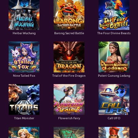
Heibai Wuchang
Barong Sacred Battle
The Four Divine Beasts
Nine Tailed Fox
Trial of the Fire Dragon
Puteri Gunung Ledang
Titan Monster
Flowerish Fairy
Call UFO