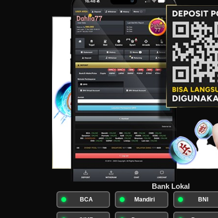
Bank Lokal
BCA
Mandiri
BNI