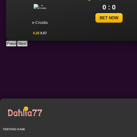
0 : 0
BET NOW
e-Croatia
0.25
0.57
Previous
Next
TENTANG KAMI