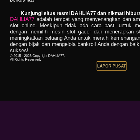
Kunjungi situs resmi DAHLIA77 dan nikmati hiburan
DAHLIA77
adalah tempat yang menyenangkan dan ama
slot online. Meskipun tidak ada cara pasti untuk 
dengan memilih mesin slot gacor dan menerapkan st
meningkatkan peluang Anda untuk meraih kemenangan. 
dengan bijak dan mengelola bankroll Anda dengan bai
sukses!
© 2015 - 2026 Copyright DAHLIA77.
All Rights Reserved.
LAPOR PUSAT