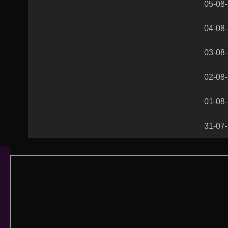
05-08
04-08
03-08
02-08
01-08
31-07