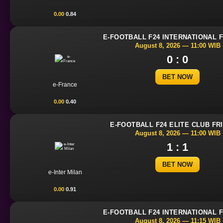
0.00
0.84
E-FOOTBALL F24 INTERNATIONAL 
August 8, 2026 — 11:00 WIB
0 : 0
BET NOW
e-France
0.00
0.40
E-FOOTBALL F24 ELITE CLUB FR
August 8, 2026 — 11:00 WIB
1 : 1
BET NOW
e-Inter Milan
0.00
0.91
E-FOOTBALL F24 INTERNATIONAL 
August 8, 2026 — 11:15 WIB