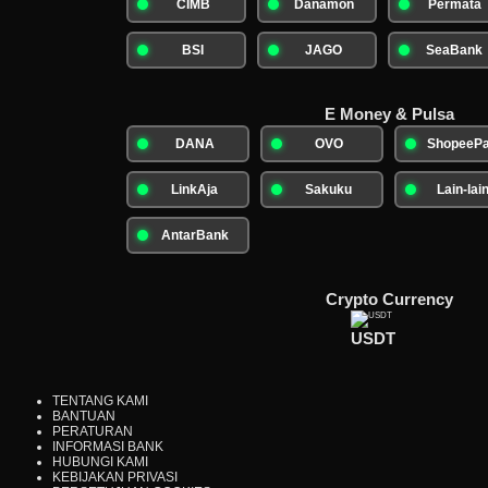
CIMB
Danamon
Permata
BSI
JAGO
SeaBank
E Money & Pulsa
DANA
OVO
ShopeeP
LinkAja
Sakuku
Lain-lai
AntarBank
Crypto Currency
USDT
TENTANG KAMI
BANTUAN
PERATURAN
INFORMASI BANK
HUBUNGI KAMI
KEBIJAKAN PRIVASI