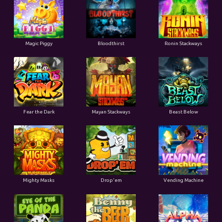
Magic Piggy
Bloodthirst
Ronin Stackways
Fear the Dark
Mayan Stackways
Beast Below
Mighty Masks
Drop'em
Vending Machine