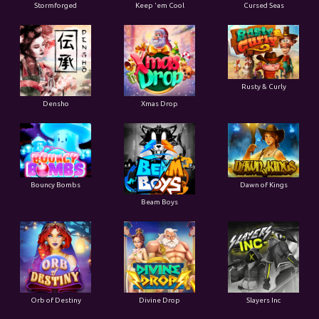
Stormforged
Keep 'em Cool
Cursed Seas
Rusty & Curly
Densho
Xmas Drop
Bouncy Bombs
Dawn of Kings
Beam Boys
Orb of Destiny
Divine Drop
Slayers Inc