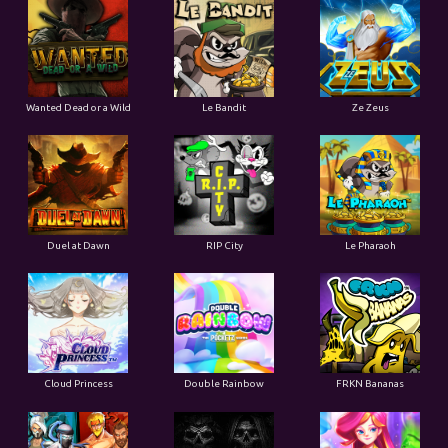
Wanted Dead or a Wild
Le Bandit
Ze Zeus
Duel at Dawn
RIP City
Le Pharaoh
Cloud Princess
Double Rainbow
FRKN Bananas