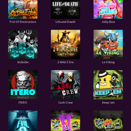
Fist Of Destruction
Life and Death
Jelly Slice
SixSixSix
2 Wild 2 Die
Le Viking
ITERO
Cash Crew
Keep'em