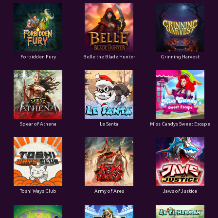
Forbidden Fury
Belle the Blade Hunter
Grinning Harvest
Spear of Athena
Le Santa
Miss Candys Sweet Escape
Toshi Ways Club
Army of Ares
Jaws of Justice