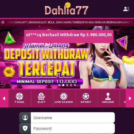
ut***cq Berhasil Withdraw Rp 5.980.000,00
 SLOT, BOLA, DAN CASINO TERBESAR DI ASIA DENGAN BERMACAM GAME TERBAIK DENGAN SERVER TERBESAR
TOGEL
SLOT
LIVE CASINO
SPORT
ARCADE
SABU