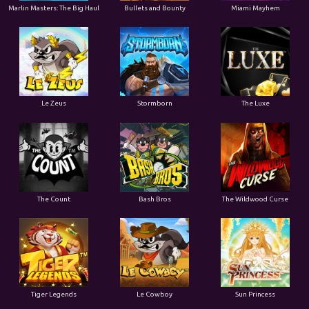
Marlin Masters: The Big Haul
Bullets and Bounty
Miami Mayhem
Le Zeus
Stormborn
The Luxe
The Count
Bash Bros
The Wildwood Curse
Tiger Legends
Le Cowboy
Sun Princess