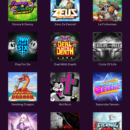
Donny & Danny
Zeus Ze Zecond
Le Fisherman
Pray For Six
Deal With Death
Circle Of Life
Smoking Dragon
Hot Ross
Superstar Sevens