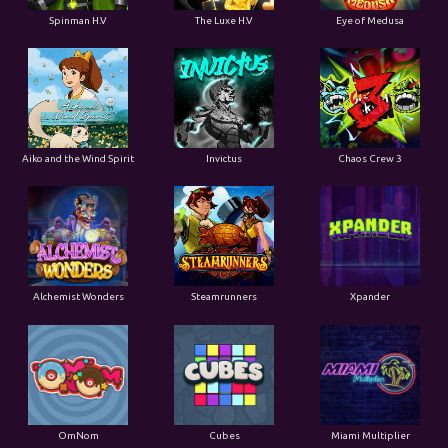
Spinman H.V
The Luxe H.V
Eye of Medusa
Aiko and the Wind Spirit
Invictus
Chaos Crew 3
Alchemist Wonders
Steamrunners
Xpander
OmNom
Cubes
Miami Multiplier