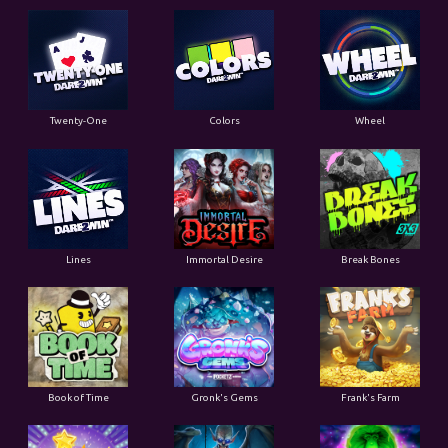
Twenty-One
Colors
Wheel
Lines
Immortal Desire
Break Bones
Book of Time
Gronk's Gems
Frank's Farm