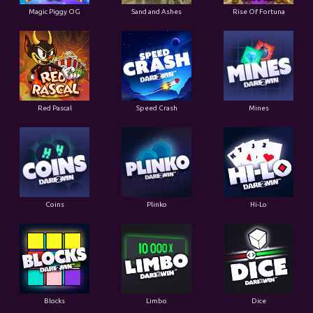
Magic Piggy OG
Sand and Ashes
Rise Of Fortuna
Red Pascal
Speed Crash
Mines
Coins
Plinko
Hi-Lo
Blocks
Limbo
Dice