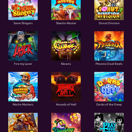
Snow Slingers
Shaolin Master
Donut Division
Fire my Laser
Klowns
Phoenix Duel Reels
Marlin Masters
Hounds of Hell
Dorks of the Deep