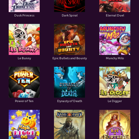
Dusk Princess
Dark Spiral
Eternal Duel
Le Bunny
Epic Bullets and Bounty
Munchy Milo
Power of Ten
Dynasty of Death
Le Digger