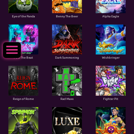
Eye of the Panda
Benny The Beer
Alpha Eagle
KLIK INFO
Feel The Beat
Dark Summoning
Wishbringer
Reign of Rome
Rad Maxx
Fighter Pit