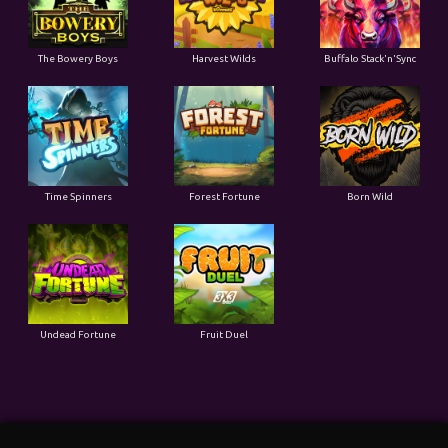
The Bowery Boys
Harvest Wilds
Buffalo Stack'n'Sync
Time Spinners
Forest Fortune
Born Wild
Undead Fortune
Fruit Duel