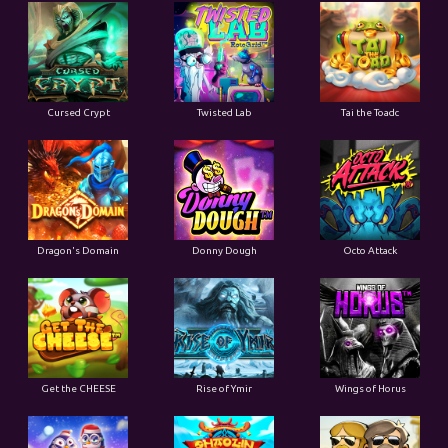
Cursed Crypt
Twisted Lab
Tai the Toadc
Dragon's Domain
Donny Dough
Octo Attack
Get the CHEESE
Rise of Ymir
Wings of Horus