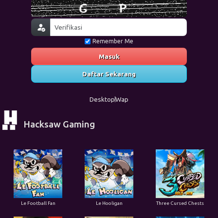
Remember Me
Masuk
Daftar Sekarang
Desktop
Wap
Hacksaw Gaming
Le Football Fan
Le Hooligan
Three Cursed Chests