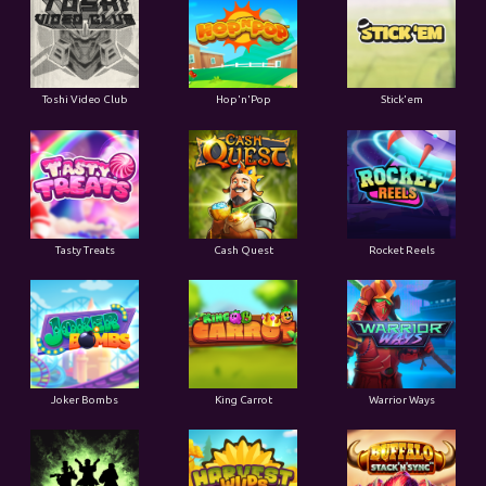
Toshi Video Club
Hop'n'Pop
Stick'em
Tasty Treats
Cash Quest
Rocket Reels
Joker Bombs
King Carrot
Warrior Ways