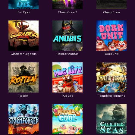
Evil Eyes
Chaos Crew 2
Chaos Crew
Gladiator Legends
Hand of Anubis
Dork Unit
Rotten
Pug Life
Temple of Torment