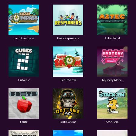
Cash Compass
The Respinners
Aztec Twist
Cubes 2
Let It Snow
Mystery Motel
Frutz
Outlaws Inc.
Stack'em