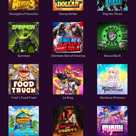
Strength of Hercules
Danny Dollar
Pray for Three
Ultimate Slot of America
Booze Bash
Spinman
Le King
Fred's Food Truck
Rainbow Princess