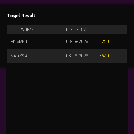
Togel Result
TOTO WUHAN
01-01-1970
HK SIANG
06-08-2026
9220
MALAYSIA
06-08-2026
4549