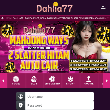
 RESMI DAHLIA77 | BANDAR SLOT, BOLA, DAN CASINO TERBESAR DI ASIA DENGAN BERMACAM GAME TERBAI
TOGEL
SLOT
LIVE CASINO
SPORT
ARCADE
SABU