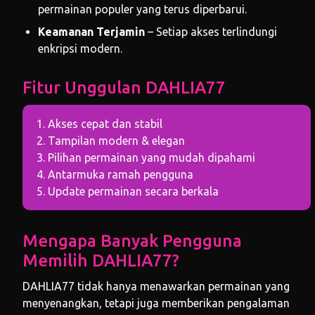
permainan populer yang terus diperbarui.
Keamanan Terjamin
– Setiap akses terlindungi
enkripsi modern.
Fitur Unggulan DAHLIA77
1. Akses cepat dan stabil
2. Tampilan modern & elegan
3. Pilihan permainan yang mudah dipahami
4. Antarmuka ramah pengguna
5. Update permainan secara berkala
Mengapa Banyak Pengguna
Memilih DAHLIA77?
DAHLIA77 tidak hanya menawarkan permainan yang
menyenangkan, tetapi juga memberikan pengalaman