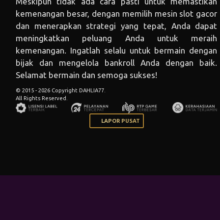
Meskipun tidak ada cara pasti untuk memastikan
kemenangan besar, dengan memilih mesin slot gacor
dan menerapkan strategi yang tepat, Anda dapat
meningkatkan peluang Anda untuk meraih
kemenangan. Ingatlah selalu untuk bermain dengan
bijak dan mengelola bankroll Anda dengan baik.
Selamat bermain dan semoga sukses!
© 2015 - 2026 Copyright DAHLIA77.
All Rights Reserved.
LAPOR PUSAT