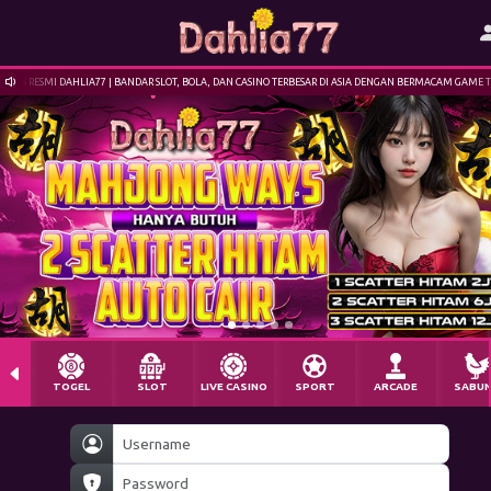
S RESMI DAHLIA77 | BANDAR SLOT, BOLA, DAN CASINO TERBESAR DI ASIA DENGAN BERMACAM GAME TERBAI
TOGEL
SLOT
LIVE CASINO
SPORT
ARCADE
SABU