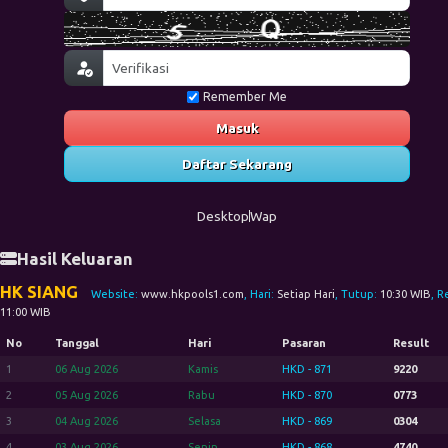
Remember Me
Masuk
Daftar Sekarang
Desktop
Wap
Hasil Keluaran
HK SIANG
Website:
www.hkpools1.com
, Hari:
Setiap Hari
, Tutup:
10:30 WIB
, R
11:00 WIB
No
Tanggal
Hari
Pasaran
Result
1
06 Aug 2026
Kamis
HKD - 871
9220
2
05 Aug 2026
Rabu
HKD - 870
0773
3
04 Aug 2026
Selasa
HKD - 869
0304
4
03 Aug 2026
Senin
HKD - 868
4740