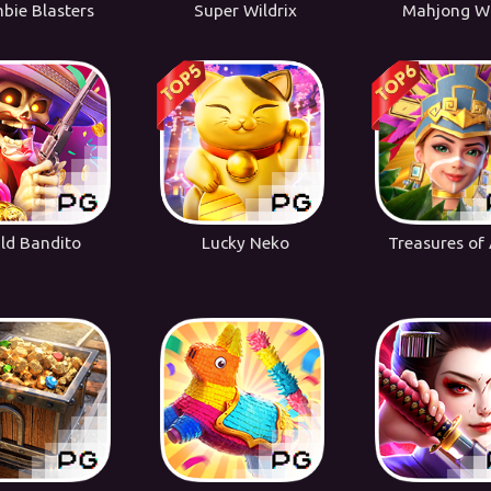
bie Blasters
Super Wildrix
Mahjong W
ld Bandito
Lucky Neko
Treasures of