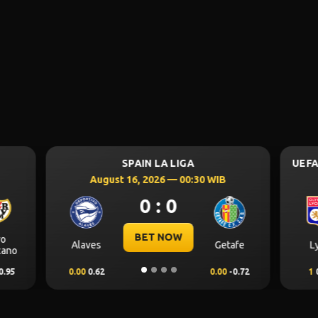
Showdo
rfect Strike
Mayan Destiny
Inferno Ma
IERS
UEFA CHAMPIONS LEAGUE QUALIFIERS
UEF
August 12, 2026 — 01:15 WIB
0 : 0
BET NOW
Slovan
bahce
Mjallby
Bodo
Bratislava
.87
0.5
0.83
-0.5
0.99
0.7
cal Guardians
Poker Kingdom Win
Alibabas Ca