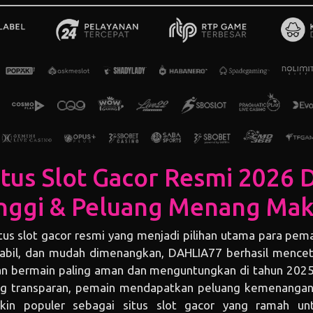
 Frenzy Spins
Jack the Giant Hunter
Dead Mans R
affiti Rush
Incan Wonders
Fortune Sn
tus Slot Gacor Resmi 2026 
inggi & Peluang Menang Mak
tus slot gacor resmi yang menjadi pilihan utama para pe
abil, dan mudah dimenangkan, DAHLIA77 berhasil mencet
n bermain paling aman dan menguntungkan di tahun 2025.
g transparan, pemain mendapatkan peluang kemenangan ya
kin populer sebagai situs slot gacor yang ramah u