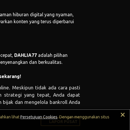
man hiburan digital yang nyaman,
arkan konten yang terus diperbarui
 cepat,
DAHLIA77
adalah pilihan
 Frenzy
Gladiator's Glory
enyenangkan dan berkualitas.
 sekarang!
ne. Meskipun tidak ada cara pasti
 strategi yang tepat, Anda dapat
 bijak dan mengelola bankroll Anda
×
ahkan lihat
Persetujuan Cookies
. Dengan menggunakan situs
Riches
Fortune Rabbit
LAPOR PUSAT