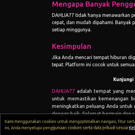
Mengapa Banyak Pengg
DAHLIA77 tidak hanya menawarkan pe
cepat, dan mudah dipahami. Banyak pe
setiap minggunya.
Kesimpulan
Jika Anda mencari tempat hiburan dig
Forge of Wealth
Wild 
tepat. Platform ini cocok untuk sem
Kunjungi 
DAHLIA77
adalah tempat yang meny
untuk memastikan kemenangan bes
meningkatkan peluang Anda untuk m
dengan baik. Selamat bermain dan 
Kami menggunakan cookies untuk mengoptimalkan navigasi, fitur serta
Safari Wilds
Cr
© 2015 - 2026 Copyright DAHLIA77.
All Rights R
ini, Anda menyetujui penggunaan cookies serta data pribadi sesuai
Keb