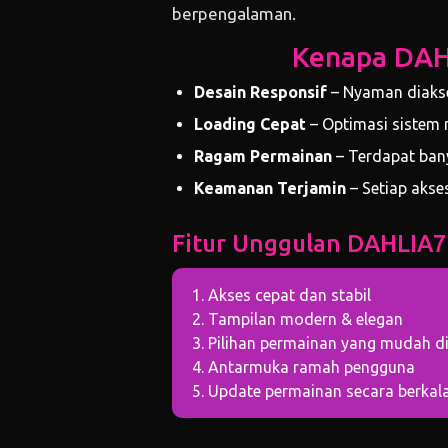
Rio Fantasia
Mus
berpengalaman.
Kenapa DAHL
Desain Responsif
– Nyaman diaks
Loading Cepat
– Optimasi sistem 
Ragam Permainan
– Terdapat bany
Keamanan Terjamin
– Setiap akses
Yakuza Honor
Sh
Fitur Unggulan DAHLIA
1. Akses cepat dan stabil
2. Tampilan modern & elegan
3. Pilihan permainan yang mudah 
4. Antarmuka ramah pengguna
5. Update permainan secara berkal
Mystic Potion
C