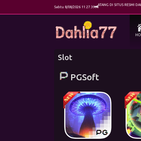
SELAMAT DATANG DI SITUS RESMI DAHLIA77 
Sabtu 8/08/2026 11:27:40
HO
Slot
PGSoft