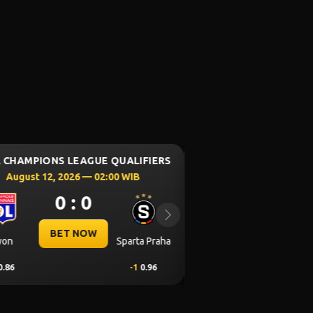
wn
yhem
Fortune Horse
A CHAMPIONS LEAGUE QUALIFIERS
August 11, 2026 — 22:59 WIB
0 : 0
Next
BET NOW
Union Saint-
 Glimt
Gilloise
5
0.82
-0.75
1.00
ve of
Skylight Wonders