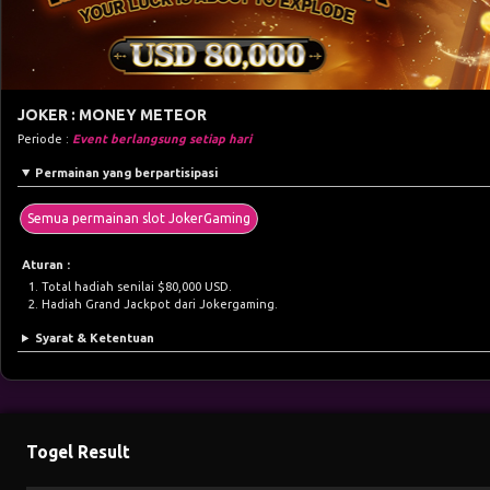
JOKER : MONEY METEOR
Periode :
Event berlangsung setiap hari
Permainan yang berpartisipasi
Semua permainan slot JokerGaming
Aturan :
Total hadiah senilai $80,000 USD.
Hadiah Grand Jackpot dari Jokergaming.
Syarat & Ketentuan
Togel Result