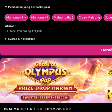
Permainan yang berpartisipasi
Mahjong Hit +
Mahjong Hit
Mahjong Hit 2
Crazy Mahjong
Supe
Aturan :
Total Pemenang 171,000.
Syarat & Ketentuan
Detai
PRAGMATIC : GATES OF OLYMPUS POP