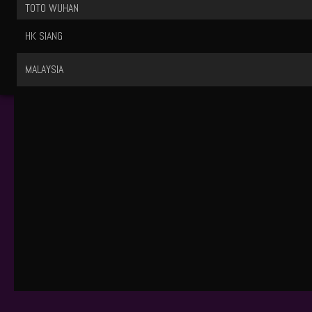
TOTO WUHAN
HK SIANG
MALAYSIA