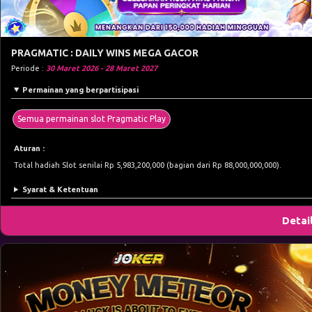
PRAGMATIC : DAILY WINS MEGA GACOR
Periode :
30 Maret 2026 - 28 Maret 2027
Permainan yang berpartisipasi
Semua permainan slot Pragmatic Play
Aturan :
Total hadiah Slot senilai Rp 5,983,200,000 (bagian dari Rp 88,000,000,000).
Syarat & Ketentuan
Detai