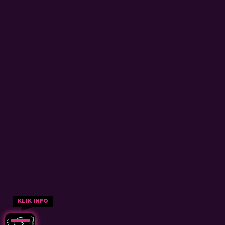
KLIK INFO