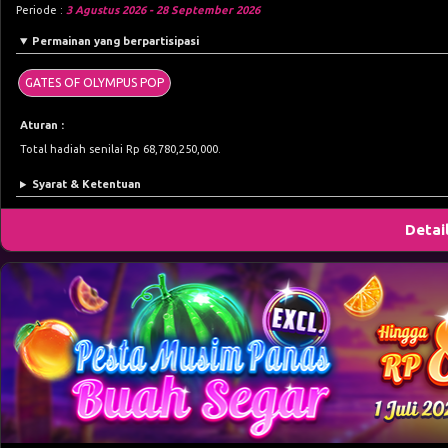
Periode :
3 Agustus 2026 - 28 September 2026
Permainan yang berpartisipasi
GATES OF OLYMPUS POP
Aturan :
Total hadiah senilai Rp 68,780,250,000.
Syarat & Ketentuan
Detai