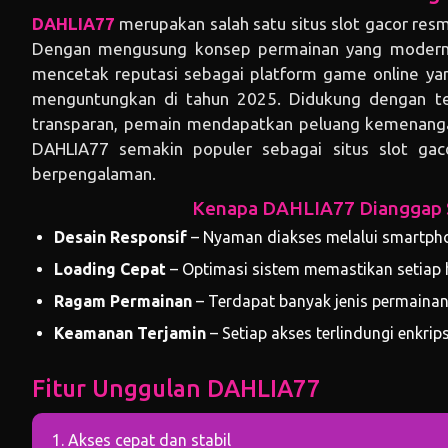
DAHLIA77
merupakan salah satu situs slot gacor resm
Dengan mengusung konsep permainan yang modern, 
mencetak reputasi sebagai platform game online y
menguntungkan di tahun 2025. Didukung dengan te
transparan, pemain mendapatkan peluang kemenangan 
DAHLIA77 semakin populer sebagai situs slot g
berpengalaman.
Kenapa DAHLIA77 Dianggap Si
Desain Responsif
– Nyaman diakses melalui smartph
Loading Cepat
– Optimasi sistem memastikan setiap h
Ragam Permainan
– Terdapat banyak jenis permainan 
Keamanan Terjamin
– Setiap akses terlindungi enkrip
Fitur Unggulan DAHLIA77
1. Akses cepat dan stabil