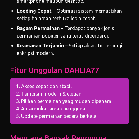
smartphone maupun desktop.
Loading Cepat
– Optimasi sistem memastikan
setiap halaman terbuka lebih cepat.
Ragam Permainan
– Terdapat banyak jenis
permainan populer yang terus diperbarui.
Keamanan Terjamin
– Setiap akses terlindungi
enkripsi modern.
Fitur Unggulan DAHLIA77
1. Akses cepat dan stabil
2. Tampilan modern & elegan
3. Pilihan permainan yang mudah dipahami
4. Antarmuka ramah pengguna
5. Update permainan secara berkala
Mengapa Banyak Pengguna