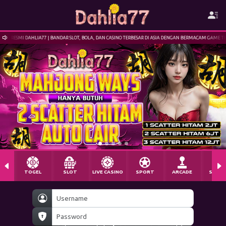
 RESMI DAHLIA77 | BANDAR SLOT, BOLA, DAN CASINO TERBESAR DI ASIA DENGAN BERMACAM GAME TERBAIK
TOGEL
SLOT
LIVE CASINO
SPORT
ARCADE
SABU