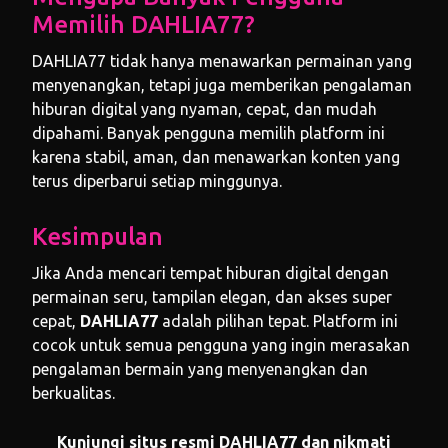
Memilih DAHLIA77?
DAHLIA77 tidak hanya menawarkan permainan yang
menyenangkan, tetapi juga memberikan pengalaman
hiburan digital yang nyaman, cepat, dan mudah
dipahami. Banyak pengguna memilih platform ini
karena stabil, aman, dan menawarkan konten yang
terus diperbarui setiap minggunya.
Kesimpulan
Jika Anda mencari tempat hiburan digital dengan
permainan seru, tampilan elegan, dan akses super
cepat,
DAHLIA77
adalah pilihan tepat. Platform ini
cocok untuk semua pengguna yang ingin merasakan
pengalaman bermain yang menyenangkan dan
berkualitas.
Kunjungi situs resmi DAHLIA77 dan nikmati