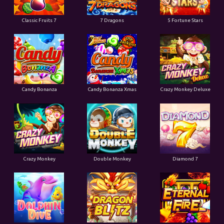
Classic Fruits 7
7 Dragons
5 Fortune Stars
Candy Bonanza
Candy Bonanza Xmas
Crazy Monkey Deluxe
Crazy Monkey
Double Monkey
Diamond 7