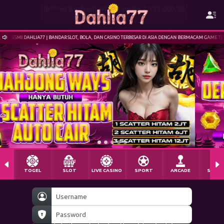
 DAHLIA77 | BANDAR SLOT, BOLA, DAN CASINO TERBESAR DI ASIA DENGAN BERMACAM GAME TERBAIK DENGA
lh***ut Berhasil Withdraw Rp 2.181.000,00
TOGEL
SLOT
LIVE CASINO
SPORT
ARCADE
SABU