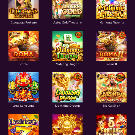
Cleopatra Fortune
Aztec Gold Treasure
Mahjong Phoenix
Roma
Mahjong Dragon
Roma II
Long Long Long
Lightning Dragon
Big Cai Shen