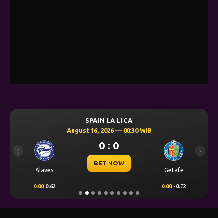
SPAIN LA LIGA
August 16, 2026 — 00:30 WIB
0 : 0
Previous
Next
BET NOW
Alaves
Getafe
0.00
0.62
0.00
-0.72