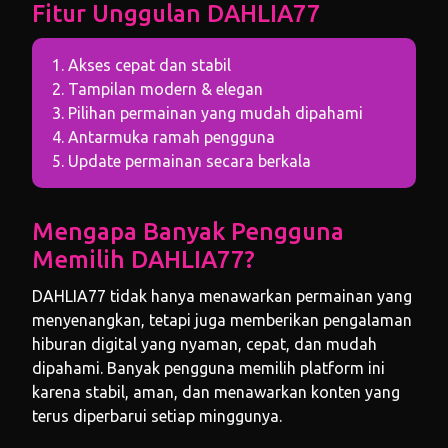
Fitur Unggulan DAHLIA77
1. Akses cepat dan stabil
2. Tampilan modern & elegan
3. Pilihan permainan yang mudah dipahami
4. Antarmuka ramah pengguna
5. Update permainan secara berkala
Mengapa Banyak Pengguna
Memilih DAHLIA77?
DAHLIA77 tidak hanya menawarkan permainan yang
menyenangkan, tetapi juga memberikan pengalaman
hiburan digital yang nyaman, cepat, dan mudah
dipahami. Banyak pengguna memilih platform ini
karena stabil, aman, dan menawarkan konten yang
terus diperbarui setiap minggunya.