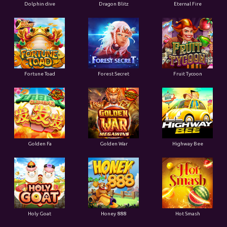
Dolphin dive
Dragon Blitz
Eternal Fire
Fortune Toad
Forest Secret
Fruit Tycoon
Golden Fa
Golden War
Highway Bee
Holy Goat
Honey 888
Hot Smash