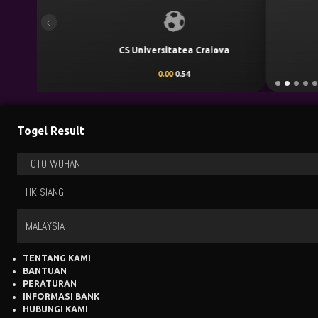
0 
Previous
BET
Red Bull Salzburg
0.75
0.57
Togel Result
TOTO WUHAN
HK SIANG
MALAYSIA
TENTANG KAMI
BANTUAN
PERATURAN
INFORMASI BANK
HUBUNGI KAMI