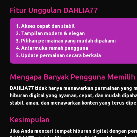
Fitur Unggulan DAHLIA77
1. Akses cepat dan stabil
2. Tampilan modern & elegan
3. Pilihan permainan yang mudah dipahami
4. Antarmuka ramah pengguna
5. Update permainan secara berkala
Mengapa Banyak Pengguna Memilih
DAHLIA77 tidak hanya menawarkan permainan yang m
hiburan digital yang nyaman, cepat, dan mudah dipah
stabil, aman, dan menawarkan konten yang terus dipe
Kesimpulan
Jika Anda mencari tempat hiburan digital dengan per